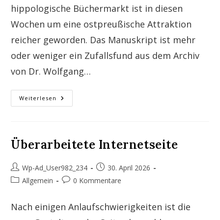
hippologische Büchermarkt ist in diesen
Wochen um eine ostpreußische Attraktion
reicher geworden. Das Manuskript ist mehr
oder weniger ein Zufallsfund aus dem Archiv
von Dr. Wolfgang…
Neuerscheinungen
Weiterlesen
Auf
Dem
Büchermarkt
Überarbeitete Internetseite
Beitrags-
Beitrag
Wp-Ad_User982_234
30. April 2026
Autor:
veröffentlicht:
Beitrags-
Beitrags-
Allgemein
0 Kommentare
Kategorie:
Kommentare:
Nach einigen Anlaufschwierigkeiten ist die