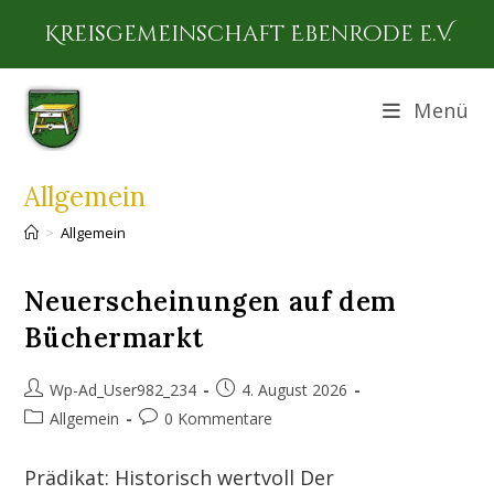
Zum
Kreisgemeinschaft Ebenrode e.V.
Inhalt
springen
Menü
Allgemein
>
Allgemein
Neuerscheinungen auf dem
Büchermarkt
Beitrags-
Beitrag
Wp-Ad_User982_234
4. August 2026
Autor:
veröffentlicht:
Beitrags-
Beitrags-
Allgemein
0 Kommentare
Kategorie:
Kommentare:
Prädikat: Historisch wertvoll Der