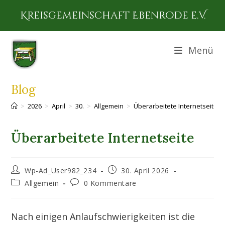
Zum
Kreisgemeinschaft Ebenrode e.V.
Inhalt
springen
Menü
Blog
>
2026
>
April
>
30.
>
Allgemein
>
Überarbeitete Internetseite
Überarbeitete Internetseite
Beitrags-
Beitrag
Wp-Ad_User982_234
30. April 2026
Autor:
veröffentlicht:
Beitrags-
Beitrags-
Allgemein
0 Kommentare
Kategorie:
Kommentare:
Nach einigen Anlaufschwierigkeiten ist die