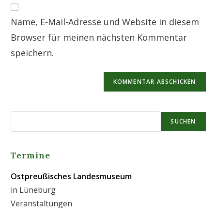
ein
zum
URL
Kommentieren
Name, E-Mail-Adresse und Website in diesem
ein
ein
(optional)
Browser für meinen nächsten Kommentar
speichern.
SUCHEN
Termine
Ostpreußisches Landesmuseum
in Lüneburg
Veranstaltungen