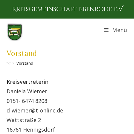
Zum
Kreisgemeinschaft Ebenrode e.V.
Inhalt
springen
Menü
Vorstand
>
Vorstand
Kreisvertreterin
Daniela Wiemer
0151- 6474 8208
d-wiemer@t-online.de
Wattstraße 2
16761 Hennigsdorf